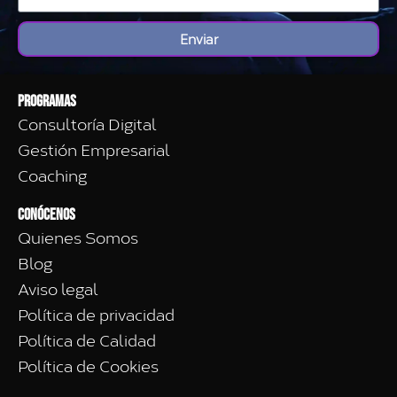
a
l
j
e
Enviar
e
c
t
r
Programas
ó
Consultoría Digital
n
i
Gestión Empresarial
c
Coaching
o
*
CONÓCENOS
Quienes Somos
Blog
Aviso legal
Política de privacidad
Política de Calidad
Política de Cookies