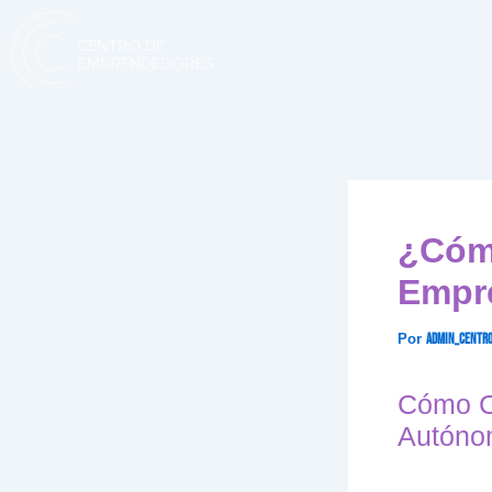
Ir
al
contenido
¿Cóm
Empr
Por
Admin_centr
Cómo C
Autóno