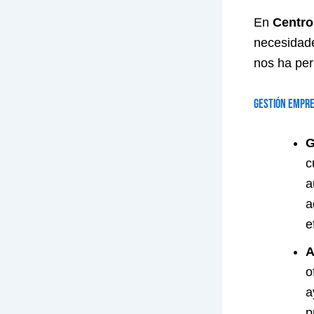
En
Centro
necesidade
nos ha perm
Gestión Empre
G
c
a
a
e
A
o
a
p