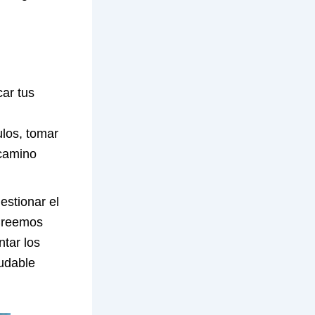
car tus
ulos, tomar
 camino
stionar el
 Creemos
ntar los
ludable