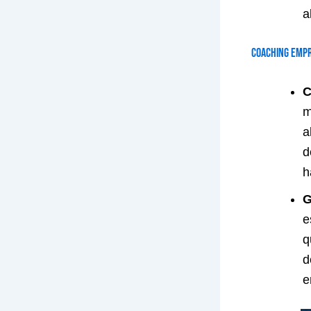
a
Coaching Empr
C
m
a
d
h
G
e
q
d
e