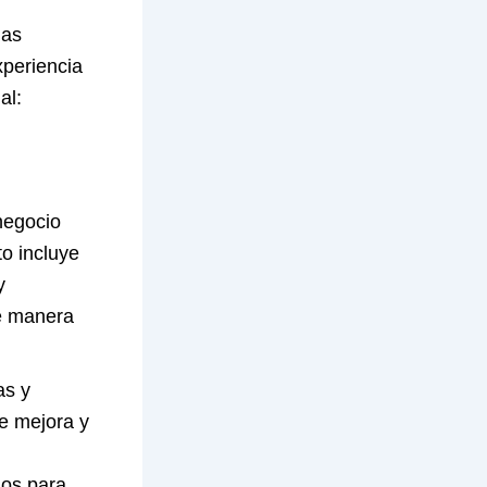
las
periencia
al:
negocio
to incluye
y
de manera
as y
de mejora y
ios para