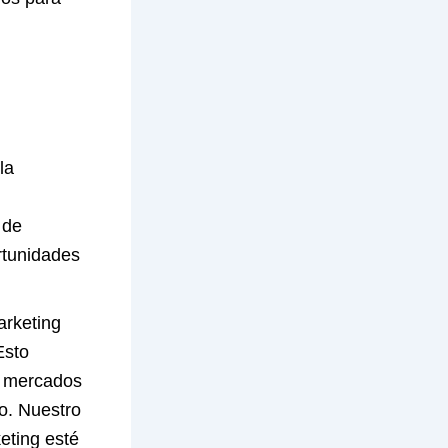
la
 de
rtunidades
arketing
Esto
e mercados
to. Nuestro
eting esté