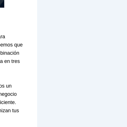
ara
abemos que
mbinación
a en tres
os un
 negocio
ciente.
mizan tus