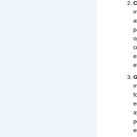
C
m
a
p
o
c
e
e
G
m
f
e
a
p
e