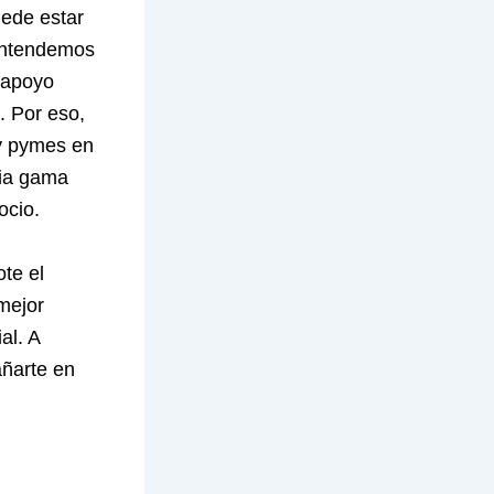
ede estar
entendemos
 apoyo
. Por eso,
y pymes en
lia gama
ocio.
ote el
mejor
al. A
ñarte en