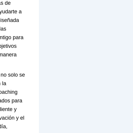
as de
yudarte a
 diseñada
las
ntigo para
jetivos
 manera
 no solo se
 la
coaching
ñados para
iente y
ación y el
día,