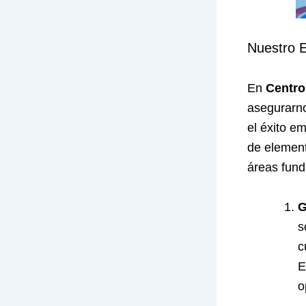
Nuestro 
En
Centro
asegurarno
el éxito e
de element
áreas fun
G
s
c
E
o