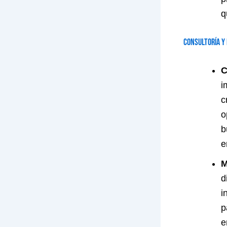
q
Consultoría y 
C
i
c
o
b
e
M
d
i
p
e